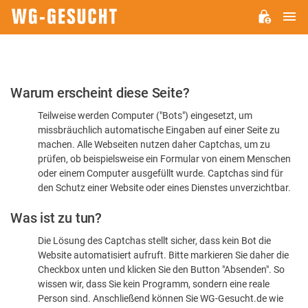
H
WG-
GESUCHT.DE
Bitte
Warum erscheint diese Seite?
bestätigen
Teilweise werden Computer ("Bots") eingesetzt, um
Sie,
missbräuchlich automatische Eingaben auf einer Seite zu
dass
machen. Alle Webseiten nutzen daher Captchas, um zu
Sie
prüfen, ob beispielsweise ein Formular von einem Menschen
oder einem Computer ausgefüllt wurde. Captchas sind für
ein
den Schutz einer Website oder eines Dienstes unverzichtbar.
Mensch
Was ist zu tun?
sind
Die Lösung des Captchas stellt sicher, dass kein Bot die
Website automatisiert aufruft. Bitte markieren Sie daher die
Checkbox unten und klicken Sie den Button "Absenden". So
wissen wir, dass Sie kein Programm, sondern eine reale
Person sind. Anschließend können Sie WG-Gesucht.de wie