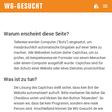
H
WG-
GESUCHT.DE
Bitte
Warum erscheint diese Seite?
bestätigen
Teilweise werden Computer ("Bots") eingesetzt, um
Sie,
missbräuchlich automatische Eingaben auf einer Seite zu
dass
machen. Alle Webseiten nutzen daher Captchas, um zu
Sie
prüfen, ob beispielsweise ein Formular von einem Menschen
oder einem Computer ausgefüllt wurde. Captchas sind für
ein
den Schutz einer Website oder eines Dienstes unverzichtbar.
Mensch
Was ist zu tun?
sind
Die Lösung des Captchas stellt sicher, dass kein Bot die
Website automatisiert aufruft. Bitte markieren Sie daher die
Checkbox unten und klicken Sie den Button "Absenden". So
wissen wir, dass Sie kein Programm, sondern eine reale
Person sind. Anschließend können Sie WG-Gesucht.de wie