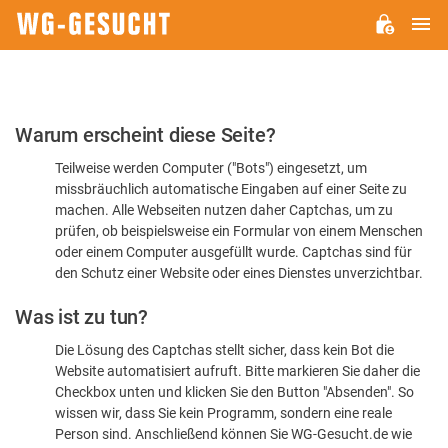
H
WG-
GESUCHT.DE
Bitte
Warum erscheint diese Seite?
bestätigen
Teilweise werden Computer ("Bots") eingesetzt, um
Sie,
missbräuchlich automatische Eingaben auf einer Seite zu
dass
machen. Alle Webseiten nutzen daher Captchas, um zu
Sie
prüfen, ob beispielsweise ein Formular von einem Menschen
oder einem Computer ausgefüllt wurde. Captchas sind für
ein
den Schutz einer Website oder eines Dienstes unverzichtbar.
Mensch
Was ist zu tun?
sind
Die Lösung des Captchas stellt sicher, dass kein Bot die
Website automatisiert aufruft. Bitte markieren Sie daher die
Checkbox unten und klicken Sie den Button "Absenden". So
wissen wir, dass Sie kein Programm, sondern eine reale
Person sind. Anschließend können Sie WG-Gesucht.de wie