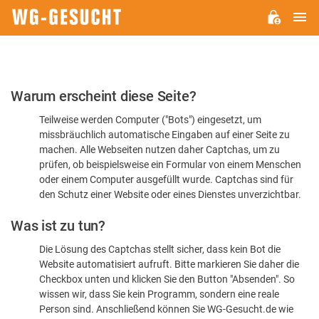
H
WG-
GESUCHT.DE
Bitte
Warum erscheint diese Seite?
bestätigen
Teilweise werden Computer ("Bots") eingesetzt, um
Sie,
missbräuchlich automatische Eingaben auf einer Seite zu
dass
machen. Alle Webseiten nutzen daher Captchas, um zu
Sie
prüfen, ob beispielsweise ein Formular von einem Menschen
oder einem Computer ausgefüllt wurde. Captchas sind für
ein
den Schutz einer Website oder eines Dienstes unverzichtbar.
Mensch
Was ist zu tun?
sind
Die Lösung des Captchas stellt sicher, dass kein Bot die
Website automatisiert aufruft. Bitte markieren Sie daher die
Checkbox unten und klicken Sie den Button "Absenden". So
wissen wir, dass Sie kein Programm, sondern eine reale
Person sind. Anschließend können Sie WG-Gesucht.de wie