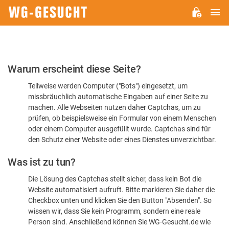
H
WG-
GESUCHT.DE
Bitte
Warum erscheint diese Seite?
bestätigen
Teilweise werden Computer ("Bots") eingesetzt, um
Sie,
missbräuchlich automatische Eingaben auf einer Seite zu
dass
machen. Alle Webseiten nutzen daher Captchas, um zu
Sie
prüfen, ob beispielsweise ein Formular von einem Menschen
oder einem Computer ausgefüllt wurde. Captchas sind für
ein
den Schutz einer Website oder eines Dienstes unverzichtbar.
Mensch
Was ist zu tun?
sind
Die Lösung des Captchas stellt sicher, dass kein Bot die
Website automatisiert aufruft. Bitte markieren Sie daher die
Checkbox unten und klicken Sie den Button "Absenden". So
wissen wir, dass Sie kein Programm, sondern eine reale
Person sind. Anschließend können Sie WG-Gesucht.de wie