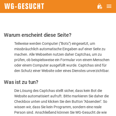
H
WG-
GESUCHT.DE
Bitte
Warum erscheint diese Seite?
bestätigen
Teilweise werden Computer ("Bots") eingesetzt, um
Sie,
missbräuchlich automatische Eingaben auf einer Seite zu
dass
machen. Alle Webseiten nutzen daher Captchas, um zu
Sie
prüfen, ob beispielsweise ein Formular von einem Menschen
oder einem Computer ausgefüllt wurde. Captchas sind für
ein
den Schutz einer Website oder eines Dienstes unverzichtbar.
Mensch
Was ist zu tun?
sind
Die Lösung des Captchas stellt sicher, dass kein Bot die
Website automatisiert aufruft. Bitte markieren Sie daher die
Checkbox unten und klicken Sie den Button "Absenden". So
wissen wir, dass Sie kein Programm, sondern eine reale
Person sind. Anschließend können Sie WG-Gesucht.de wie