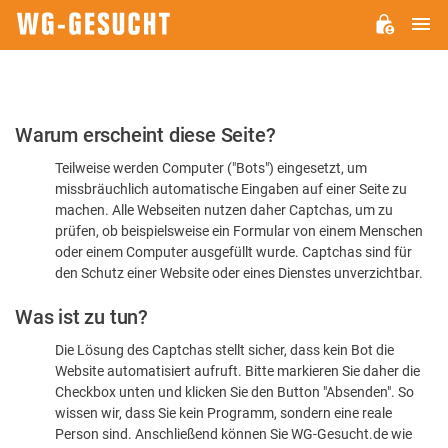
H
WG-
GESUCHT.DE
Bitte
Warum erscheint diese Seite?
bestätigen
Teilweise werden Computer ("Bots") eingesetzt, um
Sie,
missbräuchlich automatische Eingaben auf einer Seite zu
dass
machen. Alle Webseiten nutzen daher Captchas, um zu
Sie
prüfen, ob beispielsweise ein Formular von einem Menschen
oder einem Computer ausgefüllt wurde. Captchas sind für
ein
den Schutz einer Website oder eines Dienstes unverzichtbar.
Mensch
Was ist zu tun?
sind
Die Lösung des Captchas stellt sicher, dass kein Bot die
Website automatisiert aufruft. Bitte markieren Sie daher die
Checkbox unten und klicken Sie den Button "Absenden". So
wissen wir, dass Sie kein Programm, sondern eine reale
Person sind. Anschließend können Sie WG-Gesucht.de wie