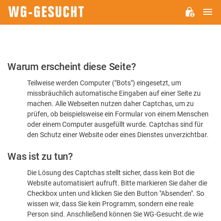
H
WG-
GESUCHT.DE
Bitte
Warum erscheint diese Seite?
bestätigen
Teilweise werden Computer ("Bots") eingesetzt, um
Sie,
missbräuchlich automatische Eingaben auf einer Seite zu
dass
machen. Alle Webseiten nutzen daher Captchas, um zu
Sie
prüfen, ob beispielsweise ein Formular von einem Menschen
oder einem Computer ausgefüllt wurde. Captchas sind für
ein
den Schutz einer Website oder eines Dienstes unverzichtbar.
Mensch
Was ist zu tun?
sind
Die Lösung des Captchas stellt sicher, dass kein Bot die
Website automatisiert aufruft. Bitte markieren Sie daher die
Checkbox unten und klicken Sie den Button "Absenden". So
wissen wir, dass Sie kein Programm, sondern eine reale
Person sind. Anschließend können Sie WG-Gesucht.de wie