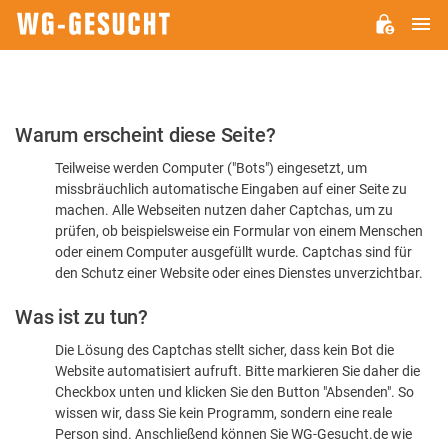
H
WG-
GESUCHT.DE
Bitte
Warum erscheint diese Seite?
bestätigen
Teilweise werden Computer ("Bots") eingesetzt, um
Sie,
missbräuchlich automatische Eingaben auf einer Seite zu
dass
machen. Alle Webseiten nutzen daher Captchas, um zu
Sie
prüfen, ob beispielsweise ein Formular von einem Menschen
oder einem Computer ausgefüllt wurde. Captchas sind für
ein
den Schutz einer Website oder eines Dienstes unverzichtbar.
Mensch
Was ist zu tun?
sind
Die Lösung des Captchas stellt sicher, dass kein Bot die
Website automatisiert aufruft. Bitte markieren Sie daher die
Checkbox unten und klicken Sie den Button "Absenden". So
wissen wir, dass Sie kein Programm, sondern eine reale
Person sind. Anschließend können Sie WG-Gesucht.de wie