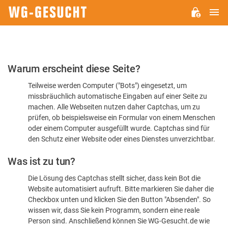
H
WG-
GESUCHT.DE
Bitte
Warum erscheint diese Seite?
bestätigen
Teilweise werden Computer ("Bots") eingesetzt, um
Sie,
missbräuchlich automatische Eingaben auf einer Seite zu
dass
machen. Alle Webseiten nutzen daher Captchas, um zu
Sie
prüfen, ob beispielsweise ein Formular von einem Menschen
oder einem Computer ausgefüllt wurde. Captchas sind für
ein
den Schutz einer Website oder eines Dienstes unverzichtbar.
Mensch
Was ist zu tun?
sind
Die Lösung des Captchas stellt sicher, dass kein Bot die
Website automatisiert aufruft. Bitte markieren Sie daher die
Checkbox unten und klicken Sie den Button "Absenden". So
wissen wir, dass Sie kein Programm, sondern eine reale
Person sind. Anschließend können Sie WG-Gesucht.de wie