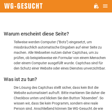
H
WG-
GESUCHT.DE
Bitte
Warum erscheint diese Seite?
bestätigen
Teilweise werden Computer ("Bots") eingesetzt, um
Sie,
missbräuchlich automatische Eingaben auf einer Seite zu
dass
machen. Alle Webseiten nutzen daher Captchas, um zu
Sie
prüfen, ob beispielsweise ein Formular von einem Menschen
oder einem Computer ausgefüllt wurde. Captchas sind für
ein
den Schutz einer Website oder eines Dienstes unverzichtbar.
Mensch
Was ist zu tun?
sind
Die Lösung des Captchas stellt sicher, dass kein Bot die
Website automatisiert aufruft. Bitte markieren Sie daher die
Checkbox unten und klicken Sie den Button "Absenden". So
wissen wir, dass Sie kein Programm, sondern eine reale
Person sind. Anschließend können Sie WG-Gesucht.de wie