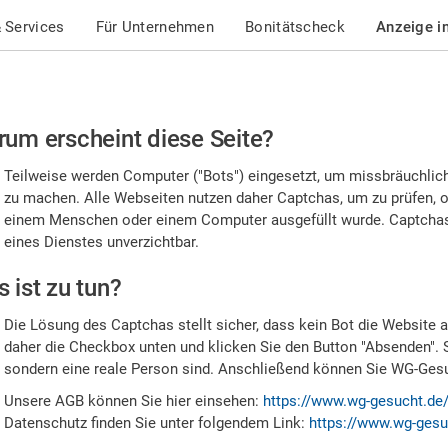
 Services
Für Unternehmen
Bonitätscheck
Anzeige i
te
um erscheint diese Seite?
stätigen
Teilweise werden Computer ("Bots") eingesetzt, um missbräuchlic
,
zu machen. Alle Webseiten nutzen daher Captchas, um zu prüfen, o
einem Menschen oder einem Computer ausgefüllt wurde. Captchas 
ss
eines Dienstes unverzichtbar.
e
 ist zu tun?
n
Die Lösung des Captchas stellt sicher, dass kein Bot die Website au
nsch
daher die Checkbox unten und klicken Sie den Button "Absenden". 
sondern eine reale Person sind. Anschließend können Sie WG-Gesuc
nd
Unsere AGB können Sie hier einsehen:
https://www.wg-gesucht.de
Datenschutz finden Sie unter folgendem Link:
https://www.wg-gesu