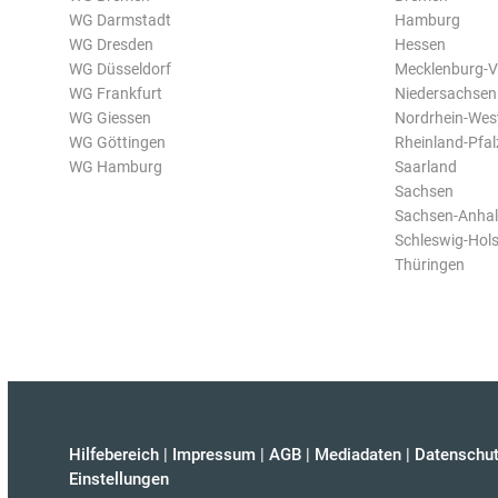
WG Darmstadt
Hamburg
WG Dresden
Hessen
WG Düsseldorf
Mecklenburg-
WG Frankfurt
Niedersachsen
WG Giessen
Nordrhein-Wes
WG Göttingen
Rheinland-Pfal
WG Hamburg
Saarland
Sachsen
Sachsen-Anhal
Schleswig-Hols
Thüringen
Hilfebereich
|
Impressum
|
AGB
|
Mediadaten
|
Datenschut
Einstellungen