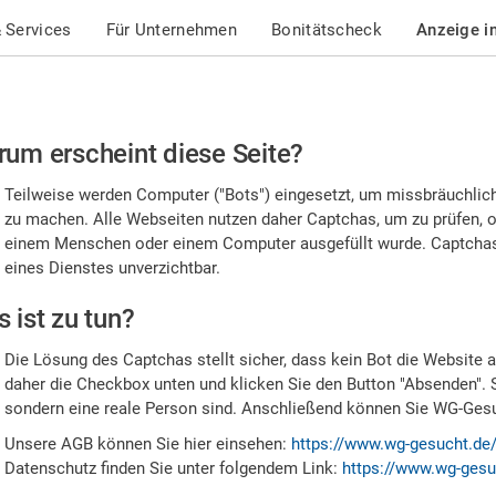
 Services
Für Unternehmen
Bonitätscheck
Anzeige i
te
um erscheint diese Seite?
stätigen
Teilweise werden Computer ("Bots") eingesetzt, um missbräuchlic
,
zu machen. Alle Webseiten nutzen daher Captchas, um zu prüfen, o
einem Menschen oder einem Computer ausgefüllt wurde. Captchas 
ss
eines Dienstes unverzichtbar.
e
 ist zu tun?
n
Die Lösung des Captchas stellt sicher, dass kein Bot die Website au
nsch
daher die Checkbox unten und klicken Sie den Button "Absenden". 
sondern eine reale Person sind. Anschließend können Sie WG-Gesuc
nd
Unsere AGB können Sie hier einsehen:
https://www.wg-gesucht.de
Datenschutz finden Sie unter folgendem Link:
https://www.wg-gesu