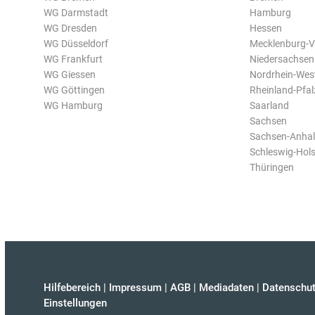
WG Darmstadt
Hamburg
WG Dresden
Hessen
WG Düsseldorf
Mecklenburg-
WG Frankfurt
Niedersachsen
WG Giessen
Nordrhein-Wes
WG Göttingen
Rheinland-Pfal
WG Hamburg
Saarland
Sachsen
Sachsen-Anhal
Schleswig-Hols
Thüringen
Hilfebereich
|
Impressum
|
AGB
|
Mediadaten
|
Datenschut
Einstellungen