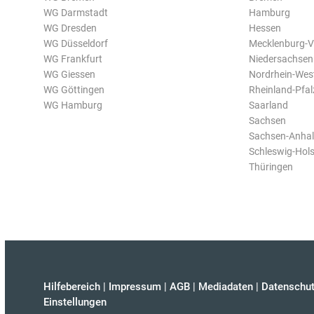
WG Darmstadt
Hamburg
WG Dresden
Hessen
WG Düsseldorf
Mecklenburg-
WG Frankfurt
Niedersachsen
WG Giessen
Nordrhein-Wes
WG Göttingen
Rheinland-Pfal
WG Hamburg
Saarland
Sachsen
Sachsen-Anhal
Schleswig-Hols
Thüringen
Hilfebereich
|
Impressum
|
AGB
|
Mediadaten
|
Datenschut
Einstellungen