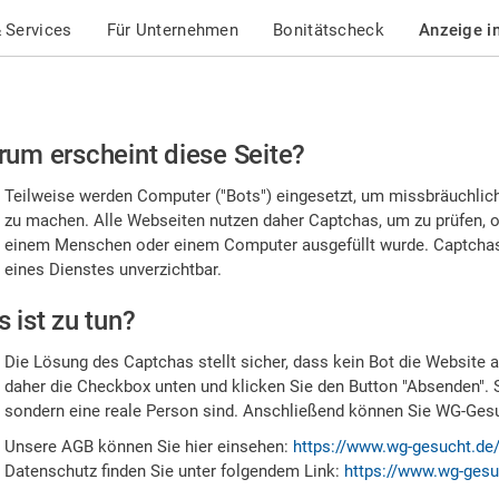
 Services
Für Unternehmen
Bonitätscheck
Anzeige i
te
um erscheint diese Seite?
stätigen
Teilweise werden Computer ("Bots") eingesetzt, um missbräuchlic
,
zu machen. Alle Webseiten nutzen daher Captchas, um zu prüfen, o
einem Menschen oder einem Computer ausgefüllt wurde. Captchas 
ss
eines Dienstes unverzichtbar.
e
 ist zu tun?
n
Die Lösung des Captchas stellt sicher, dass kein Bot die Website au
nsch
daher die Checkbox unten und klicken Sie den Button "Absenden". 
sondern eine reale Person sind. Anschließend können Sie WG-Gesuc
nd
Unsere AGB können Sie hier einsehen:
https://www.wg-gesucht.de
Datenschutz finden Sie unter folgendem Link:
https://www.wg-gesu