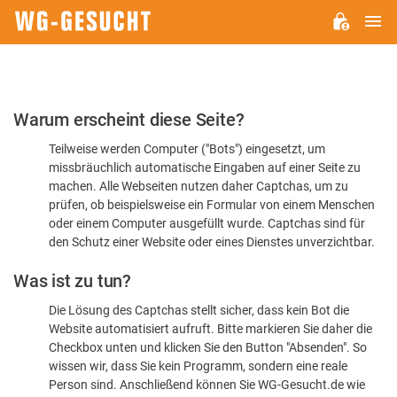
H
WG-
GESUCHT.DE
Bitte
Warum erscheint diese Seite?
bestätigen
Teilweise werden Computer ("Bots") eingesetzt, um
Sie,
missbräuchlich automatische Eingaben auf einer Seite zu
dass
machen. Alle Webseiten nutzen daher Captchas, um zu
Sie
prüfen, ob beispielsweise ein Formular von einem Menschen
oder einem Computer ausgefüllt wurde. Captchas sind für
ein
den Schutz einer Website oder eines Dienstes unverzichtbar.
Mensch
Was ist zu tun?
sind
Die Lösung des Captchas stellt sicher, dass kein Bot die
Website automatisiert aufruft. Bitte markieren Sie daher die
Checkbox unten und klicken Sie den Button "Absenden". So
wissen wir, dass Sie kein Programm, sondern eine reale
Person sind. Anschließend können Sie WG-Gesucht.de wie