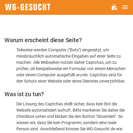
H
WG-
GESUCHT.DE
Bitte
Warum erscheint diese Seite?
bestätigen
Teilweise werden Computer ("Bots") eingesetzt, um
Sie,
missbräuchlich automatische Eingaben auf einer Seite zu
dass
machen. Alle Webseiten nutzen daher Captchas, um zu
Sie
prüfen, ob beispielsweise ein Formular von einem Menschen
oder einem Computer ausgefüllt wurde. Captchas sind für
ein
den Schutz einer Website oder eines Dienstes unverzichtbar.
Mensch
Was ist zu tun?
sind
Die Lösung des Captchas stellt sicher, dass kein Bot die
Website automatisiert aufruft. Bitte markieren Sie daher die
Checkbox unten und klicken Sie den Button "Absenden". So
wissen wir, dass Sie kein Programm, sondern eine reale
Person sind. Anschließend können Sie WG-Gesucht.de wie