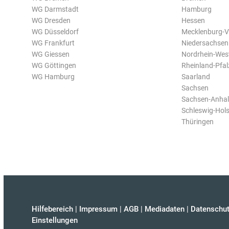
WG Darmstadt
Hamburg
WG Dresden
Hessen
WG Düsseldorf
Mecklenburg-
WG Frankfurt
Niedersachsen
WG Giessen
Nordrhein-Wes
WG Göttingen
Rheinland-Pfal
WG Hamburg
Saarland
Sachsen
Sachsen-Anhal
Schleswig-Hols
Thüringen
Hilfebereich
|
Impressum
|
AGB
|
Mediadaten
|
Datenschut
Einstellungen