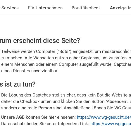
 Services
Für Unternehmen
Bonitätscheck
Anzeige i
te
um erscheint diese Seite?
stätigen
Teilweise werden Computer ("Bots") eingesetzt, um missbräuchlic
,
zu machen. Alle Webseiten nutzen daher Captchas, um zu prüfen, o
einem Menschen oder einem Computer ausgefüllt wurde. Captchas 
ss
eines Dienstes unverzichtbar.
e
 ist zu tun?
n
Die Lösung des Captchas stellt sicher, dass kein Bot die Website au
nsch
daher die Checkbox unten und klicken Sie den Button "Absenden". 
sondern eine reale Person sind. Anschließend können Sie WG-Gesuc
nd
Unsere AGB können Sie hier einsehen:
https://www.wg-gesucht.de
Datenschutz finden Sie unter folgendem Link:
https://www.wg-gesu