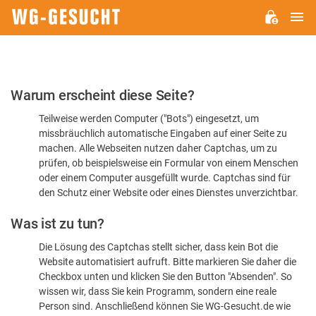
H
WG-
GESUCHT.DE
Bitte
Warum erscheint diese Seite?
bestätigen
Teilweise werden Computer ("Bots") eingesetzt, um
Sie,
missbräuchlich automatische Eingaben auf einer Seite zu
dass
machen. Alle Webseiten nutzen daher Captchas, um zu
Sie
prüfen, ob beispielsweise ein Formular von einem Menschen
oder einem Computer ausgefüllt wurde. Captchas sind für
ein
den Schutz einer Website oder eines Dienstes unverzichtbar.
Mensch
Was ist zu tun?
sind
Die Lösung des Captchas stellt sicher, dass kein Bot die
Website automatisiert aufruft. Bitte markieren Sie daher die
Checkbox unten und klicken Sie den Button "Absenden". So
wissen wir, dass Sie kein Programm, sondern eine reale
Person sind. Anschließend können Sie WG-Gesucht.de wie