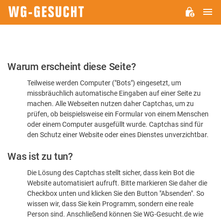
H
WG-
GESUCHT.DE
Bitte
Warum erscheint diese Seite?
bestätigen
Teilweise werden Computer ("Bots") eingesetzt, um
Sie,
missbräuchlich automatische Eingaben auf einer Seite zu
dass
machen. Alle Webseiten nutzen daher Captchas, um zu
Sie
prüfen, ob beispielsweise ein Formular von einem Menschen
oder einem Computer ausgefüllt wurde. Captchas sind für
ein
den Schutz einer Website oder eines Dienstes unverzichtbar.
Mensch
Was ist zu tun?
sind
Die Lösung des Captchas stellt sicher, dass kein Bot die
Website automatisiert aufruft. Bitte markieren Sie daher die
Checkbox unten und klicken Sie den Button "Absenden". So
wissen wir, dass Sie kein Programm, sondern eine reale
Person sind. Anschließend können Sie WG-Gesucht.de wie