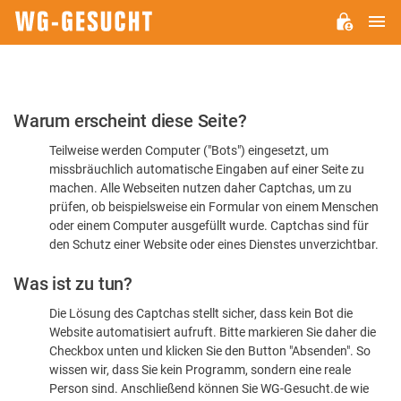
H
WG-
GESUCHT.DE
Bitte
Warum erscheint diese Seite?
bestätigen
Teilweise werden Computer ("Bots") eingesetzt, um
Sie,
missbräuchlich automatische Eingaben auf einer Seite zu
dass
machen. Alle Webseiten nutzen daher Captchas, um zu
Sie
prüfen, ob beispielsweise ein Formular von einem Menschen
oder einem Computer ausgefüllt wurde. Captchas sind für
ein
den Schutz einer Website oder eines Dienstes unverzichtbar.
Mensch
Was ist zu tun?
sind
Die Lösung des Captchas stellt sicher, dass kein Bot die
Website automatisiert aufruft. Bitte markieren Sie daher die
Checkbox unten und klicken Sie den Button "Absenden". So
wissen wir, dass Sie kein Programm, sondern eine reale
Person sind. Anschließend können Sie WG-Gesucht.de wie