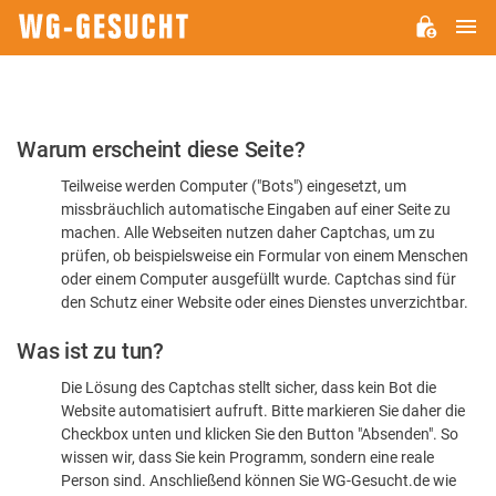
H
WG-
GESUCHT.DE
Bitte
Warum erscheint diese Seite?
bestätigen
Teilweise werden Computer ("Bots") eingesetzt, um
Sie,
missbräuchlich automatische Eingaben auf einer Seite zu
dass
machen. Alle Webseiten nutzen daher Captchas, um zu
Sie
prüfen, ob beispielsweise ein Formular von einem Menschen
oder einem Computer ausgefüllt wurde. Captchas sind für
ein
den Schutz einer Website oder eines Dienstes unverzichtbar.
Mensch
Was ist zu tun?
sind
Die Lösung des Captchas stellt sicher, dass kein Bot die
Website automatisiert aufruft. Bitte markieren Sie daher die
Checkbox unten und klicken Sie den Button "Absenden". So
wissen wir, dass Sie kein Programm, sondern eine reale
Person sind. Anschließend können Sie WG-Gesucht.de wie