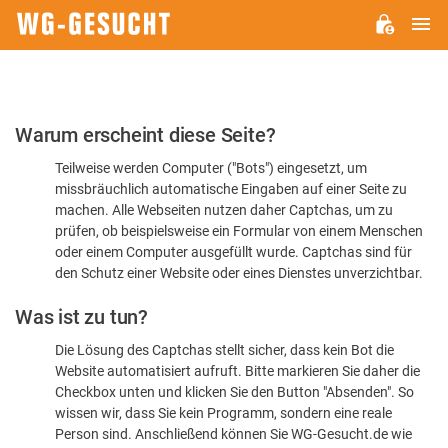
H
WG-
GESUCHT.DE
Bitte
Warum erscheint diese Seite?
bestätigen
Teilweise werden Computer ("Bots") eingesetzt, um
Sie,
missbräuchlich automatische Eingaben auf einer Seite zu
dass
machen. Alle Webseiten nutzen daher Captchas, um zu
Sie
prüfen, ob beispielsweise ein Formular von einem Menschen
oder einem Computer ausgefüllt wurde. Captchas sind für
ein
den Schutz einer Website oder eines Dienstes unverzichtbar.
Mensch
Was ist zu tun?
sind
Die Lösung des Captchas stellt sicher, dass kein Bot die
Website automatisiert aufruft. Bitte markieren Sie daher die
Checkbox unten und klicken Sie den Button "Absenden". So
wissen wir, dass Sie kein Programm, sondern eine reale
Person sind. Anschließend können Sie WG-Gesucht.de wie