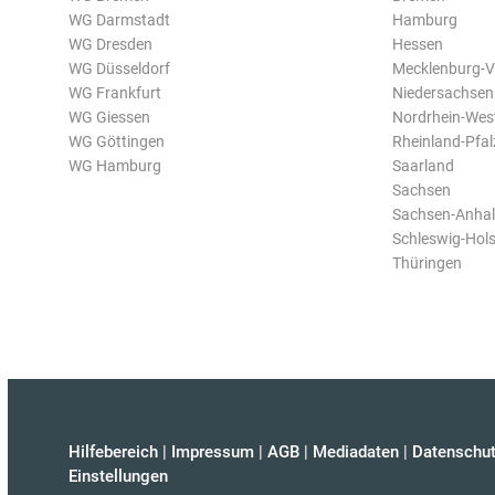
WG Darmstadt
Hamburg
WG Dresden
Hessen
WG Düsseldorf
Mecklenburg-
WG Frankfurt
Niedersachsen
WG Giessen
Nordrhein-Wes
WG Göttingen
Rheinland-Pfal
WG Hamburg
Saarland
Sachsen
Sachsen-Anhal
Schleswig-Hols
Thüringen
Hilfebereich
|
Impressum
|
AGB
|
Mediadaten
|
Datenschut
Einstellungen