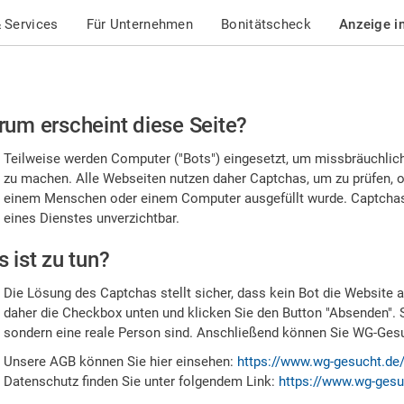
 Services
Für Unternehmen
Bonitätscheck
Anzeige i
te
um erscheint diese Seite?
stätigen
Teilweise werden Computer ("Bots") eingesetzt, um missbräuchlic
,
zu machen. Alle Webseiten nutzen daher Captchas, um zu prüfen, o
einem Menschen oder einem Computer ausgefüllt wurde. Captchas 
ss
eines Dienstes unverzichtbar.
e
 ist zu tun?
n
Die Lösung des Captchas stellt sicher, dass kein Bot die Website au
nsch
daher die Checkbox unten und klicken Sie den Button "Absenden". 
sondern eine reale Person sind. Anschließend können Sie WG-Gesuc
nd
Unsere AGB können Sie hier einsehen:
https://www.wg-gesucht.de
Datenschutz finden Sie unter folgendem Link:
https://www.wg-gesu