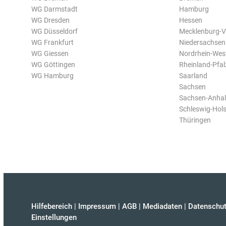
WG Darmstadt
Hamburg
WG Dresden
Hessen
WG Düsseldorf
Mecklenburg-
WG Frankfurt
Niedersachsen
WG Giessen
Nordrhein-Wes
WG Göttingen
Rheinland-Pfal
WG Hamburg
Saarland
Sachsen
Sachsen-Anhal
Schleswig-Hols
Thüringen
Hilfebereich
|
Impressum
|
AGB
|
Mediadaten
|
Datenschut
Einstellungen