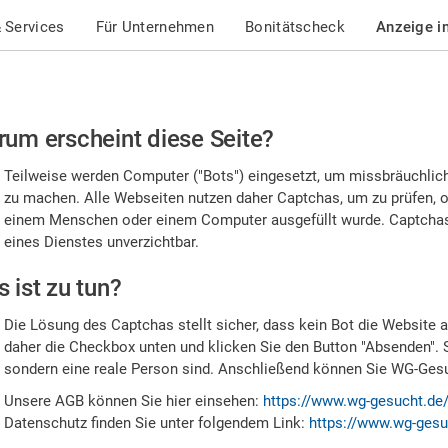
 Services
Für Unternehmen
Bonitätscheck
Anzeige i
te
um erscheint diese Seite?
stätigen
Teilweise werden Computer ("Bots") eingesetzt, um missbräuchlic
,
zu machen. Alle Webseiten nutzen daher Captchas, um zu prüfen, o
einem Menschen oder einem Computer ausgefüllt wurde. Captchas 
ss
eines Dienstes unverzichtbar.
e
 ist zu tun?
n
Die Lösung des Captchas stellt sicher, dass kein Bot die Website au
nsch
daher die Checkbox unten und klicken Sie den Button "Absenden". 
sondern eine reale Person sind. Anschließend können Sie WG-Gesuc
nd
Unsere AGB können Sie hier einsehen:
https://www.wg-gesucht.de
Datenschutz finden Sie unter folgendem Link:
https://www.wg-gesu