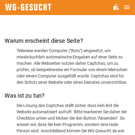
H
WG-
GESUCHT.DE
Bitte
Warum erscheint diese Seite?
bestätigen
Teilweise werden Computer ("Bots") eingesetzt, um
Sie,
missbräuchlich automatische Eingaben auf einer Seite zu
dass
machen. Alle Webseiten nutzen daher Captchas, um zu
Sie
prüfen, ob beispielsweise ein Formular von einem Menschen
oder einem Computer ausgefüllt wurde. Captchas sind für
ein
den Schutz einer Website oder eines Dienstes unverzichtbar.
Mensch
Was ist zu tun?
sind
Die Lösung des Captchas stellt sicher, dass kein Bot die
Website automatisiert aufruft. Bitte markieren Sie daher die
Checkbox unten und klicken Sie den Button "Absenden". So
wissen wir, dass Sie kein Programm, sondern eine reale
Person sind. Anschließend können Sie WG-Gesucht.de wie