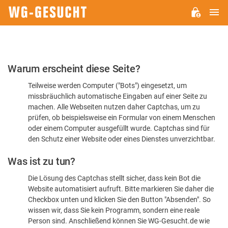
H
WG-
GESUCHT.DE
Bitte
Warum erscheint diese Seite?
bestätigen
Teilweise werden Computer ("Bots") eingesetzt, um
Sie,
missbräuchlich automatische Eingaben auf einer Seite zu
dass
machen. Alle Webseiten nutzen daher Captchas, um zu
Sie
prüfen, ob beispielsweise ein Formular von einem Menschen
oder einem Computer ausgefüllt wurde. Captchas sind für
ein
den Schutz einer Website oder eines Dienstes unverzichtbar.
Mensch
Was ist zu tun?
sind
Die Lösung des Captchas stellt sicher, dass kein Bot die
Website automatisiert aufruft. Bitte markieren Sie daher die
Checkbox unten und klicken Sie den Button "Absenden". So
wissen wir, dass Sie kein Programm, sondern eine reale
Person sind. Anschließend können Sie WG-Gesucht.de wie