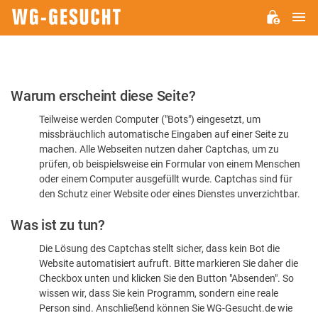
H
WG-
GESUCHT.DE
Bitte
Warum erscheint diese Seite?
bestätigen
Teilweise werden Computer ("Bots") eingesetzt, um
Sie,
missbräuchlich automatische Eingaben auf einer Seite zu
dass
machen. Alle Webseiten nutzen daher Captchas, um zu
Sie
prüfen, ob beispielsweise ein Formular von einem Menschen
oder einem Computer ausgefüllt wurde. Captchas sind für
ein
den Schutz einer Website oder eines Dienstes unverzichtbar.
Mensch
Was ist zu tun?
sind
Die Lösung des Captchas stellt sicher, dass kein Bot die
Website automatisiert aufruft. Bitte markieren Sie daher die
Checkbox unten und klicken Sie den Button "Absenden". So
wissen wir, dass Sie kein Programm, sondern eine reale
Person sind. Anschließend können Sie WG-Gesucht.de wie