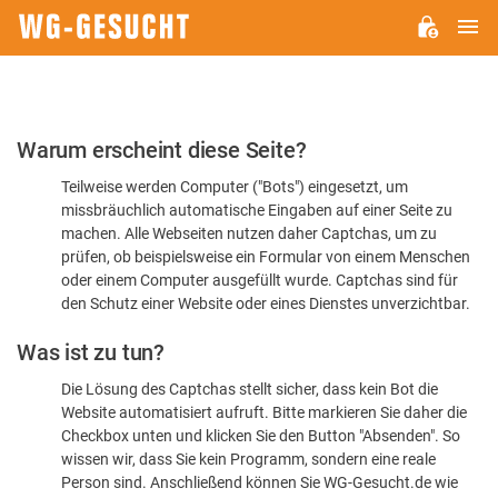
H
WG-
GESUCHT.DE
Bitte
Warum erscheint diese Seite?
bestätigen
Teilweise werden Computer ("Bots") eingesetzt, um
Sie,
missbräuchlich automatische Eingaben auf einer Seite zu
dass
machen. Alle Webseiten nutzen daher Captchas, um zu
Sie
prüfen, ob beispielsweise ein Formular von einem Menschen
oder einem Computer ausgefüllt wurde. Captchas sind für
ein
den Schutz einer Website oder eines Dienstes unverzichtbar.
Mensch
Was ist zu tun?
sind
Die Lösung des Captchas stellt sicher, dass kein Bot die
Website automatisiert aufruft. Bitte markieren Sie daher die
Checkbox unten und klicken Sie den Button "Absenden". So
wissen wir, dass Sie kein Programm, sondern eine reale
Person sind. Anschließend können Sie WG-Gesucht.de wie