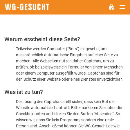
H
WG-
GESUCHT.DE
Bitte
Warum erscheint diese Seite?
bestätigen
Teilweise werden Computer ("Bots") eingesetzt, um
Sie,
missbräuchlich automatische Eingaben auf einer Seite zu
dass
machen. Alle Webseiten nutzen daher Captchas, um zu
Sie
prüfen, ob beispielsweise ein Formular von einem Menschen
oder einem Computer ausgefüllt wurde. Captchas sind für
ein
den Schutz einer Website oder eines Dienstes unverzichtbar.
Mensch
Was ist zu tun?
sind
Die Lösung des Captchas stellt sicher, dass kein Bot die
Website automatisiert aufruft. Bitte markieren Sie daher die
Checkbox unten und klicken Sie den Button "Absenden". So
wissen wir, dass Sie kein Programm, sondern eine reale
Person sind. Anschließend können Sie WG-Gesucht.de wie