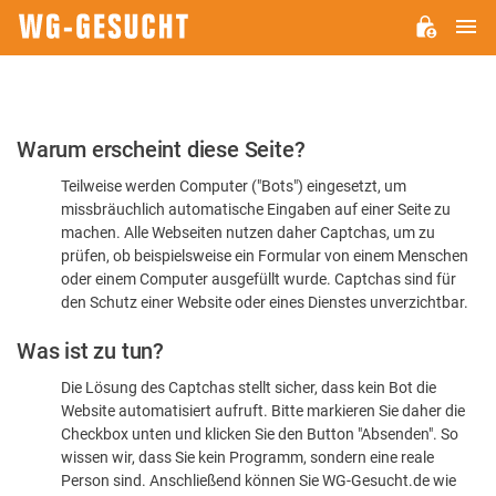
H
WG-
GESUCHT.DE
Bitte
Warum erscheint diese Seite?
bestätigen
Teilweise werden Computer ("Bots") eingesetzt, um
Sie,
missbräuchlich automatische Eingaben auf einer Seite zu
dass
machen. Alle Webseiten nutzen daher Captchas, um zu
Sie
prüfen, ob beispielsweise ein Formular von einem Menschen
oder einem Computer ausgefüllt wurde. Captchas sind für
ein
den Schutz einer Website oder eines Dienstes unverzichtbar.
Mensch
Was ist zu tun?
sind
Die Lösung des Captchas stellt sicher, dass kein Bot die
Website automatisiert aufruft. Bitte markieren Sie daher die
Checkbox unten und klicken Sie den Button "Absenden". So
wissen wir, dass Sie kein Programm, sondern eine reale
Person sind. Anschließend können Sie WG-Gesucht.de wie