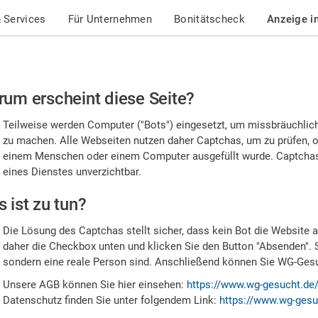
 Services
Für Unternehmen
Bonitätscheck
Anzeige i
te
um erscheint diese Seite?
stätigen
Teilweise werden Computer ("Bots") eingesetzt, um missbräuchlic
,
zu machen. Alle Webseiten nutzen daher Captchas, um zu prüfen, o
einem Menschen oder einem Computer ausgefüllt wurde. Captchas 
ss
eines Dienstes unverzichtbar.
e
 ist zu tun?
n
Die Lösung des Captchas stellt sicher, dass kein Bot die Website au
nsch
daher die Checkbox unten und klicken Sie den Button "Absenden". 
sondern eine reale Person sind. Anschließend können Sie WG-Gesuc
nd
Unsere AGB können Sie hier einsehen:
https://www.wg-gesucht.de
Datenschutz finden Sie unter folgendem Link:
https://www.wg-gesu