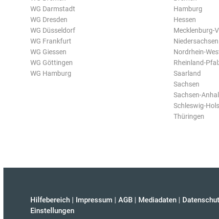
WG Darmstadt
Hamburg
WG Dresden
Hessen
WG Düsseldorf
Mecklenburg-
WG Frankfurt
Niedersachsen
WG Giessen
Nordrhein-Wes
WG Göttingen
Rheinland-Pfal
WG Hamburg
Saarland
Sachsen
Sachsen-Anhal
Schleswig-Hols
Thüringen
Hilfebereich
|
Impressum
|
AGB
|
Mediadaten
|
Datenschut
Einstellungen