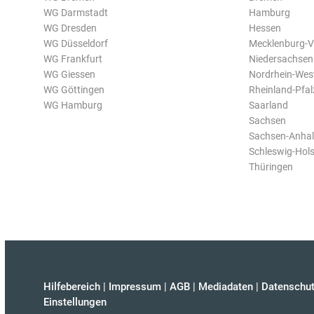
WG Darmstadt
Hamburg
WG Dresden
Hessen
WG Düsseldorf
Mecklenburg-
WG Frankfurt
Niedersachsen
WG Giessen
Nordrhein-Wes
WG Göttingen
Rheinland-Pfal
WG Hamburg
Saarland
Sachsen
Sachsen-Anhal
Schleswig-Hols
Thüringen
Hilfebereich
|
Impressum
|
AGB
|
Mediadaten
|
Datenschut
Einstellungen