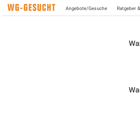
Angebote/Gesuche
Ratgeber &
Bit
War
be
Sie
da
Si
Was
ei
Me
si