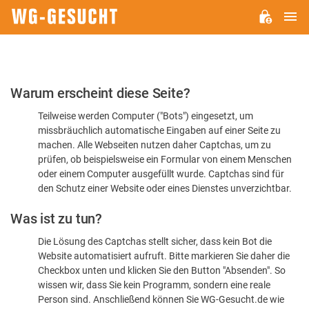
H
WG-
GESUCHT.DE
Bitte
Warum erscheint diese Seite?
bestätigen
Teilweise werden Computer ("Bots") eingesetzt, um
Sie,
missbräuchlich automatische Eingaben auf einer Seite zu
dass
machen. Alle Webseiten nutzen daher Captchas, um zu
Sie
prüfen, ob beispielsweise ein Formular von einem Menschen
oder einem Computer ausgefüllt wurde. Captchas sind für
ein
den Schutz einer Website oder eines Dienstes unverzichtbar.
Mensch
Was ist zu tun?
sind
Die Lösung des Captchas stellt sicher, dass kein Bot die
Website automatisiert aufruft. Bitte markieren Sie daher die
Checkbox unten und klicken Sie den Button "Absenden". So
wissen wir, dass Sie kein Programm, sondern eine reale
Person sind. Anschließend können Sie WG-Gesucht.de wie