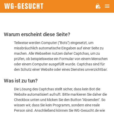
H
WG-
GESUCHT.DE
Bitte
Warum erscheint diese Seite?
bestätigen
Teilweise werden Computer ("Bots") eingesetzt, um
Sie,
missbräuchlich automatische Eingaben auf einer Seite zu
dass
machen. Alle Webseiten nutzen daher Captchas, um zu
Sie
prüfen, ob beispielsweise ein Formular von einem Menschen
oder einem Computer ausgefüllt wurde. Captchas sind für
ein
den Schutz einer Website oder eines Dienstes unverzichtbar.
Mensch
Was ist zu tun?
sind
Die Lösung des Captchas stellt sicher, dass kein Bot die
Website automatisiert aufruft. Bitte markieren Sie daher die
Checkbox unten und klicken Sie den Button "Absenden". So
wissen wir, dass Sie kein Programm, sondern eine reale
Person sind. Anschließend können Sie WG-Gesucht.de wie