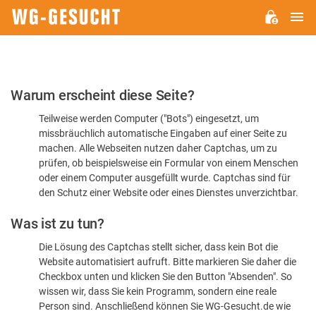
H
WG-
GESUCHT.DE
Bitte
Warum erscheint diese Seite?
bestätigen
Teilweise werden Computer ("Bots") eingesetzt, um
Sie,
missbräuchlich automatische Eingaben auf einer Seite zu
dass
machen. Alle Webseiten nutzen daher Captchas, um zu
Sie
prüfen, ob beispielsweise ein Formular von einem Menschen
oder einem Computer ausgefüllt wurde. Captchas sind für
ein
den Schutz einer Website oder eines Dienstes unverzichtbar.
Mensch
Was ist zu tun?
sind
Die Lösung des Captchas stellt sicher, dass kein Bot die
Website automatisiert aufruft. Bitte markieren Sie daher die
Checkbox unten und klicken Sie den Button "Absenden". So
wissen wir, dass Sie kein Programm, sondern eine reale
Person sind. Anschließend können Sie WG-Gesucht.de wie