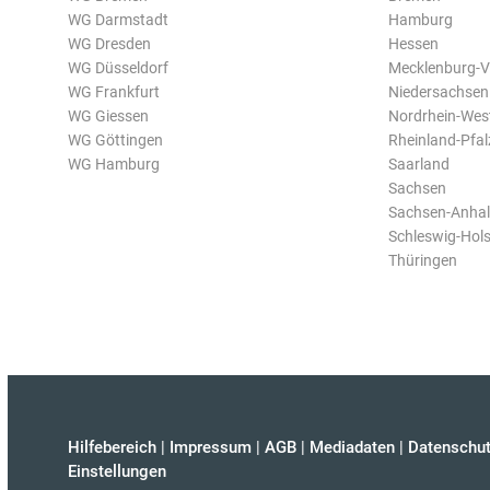
WG Darmstadt
Hamburg
WG Dresden
Hessen
WG Düsseldorf
Mecklenburg-
WG Frankfurt
Niedersachsen
WG Giessen
Nordrhein-Wes
WG Göttingen
Rheinland-Pfal
WG Hamburg
Saarland
Sachsen
Sachsen-Anhal
Schleswig-Hols
Thüringen
Hilfebereich
|
Impressum
|
AGB
|
Mediadaten
|
Datenschut
Einstellungen