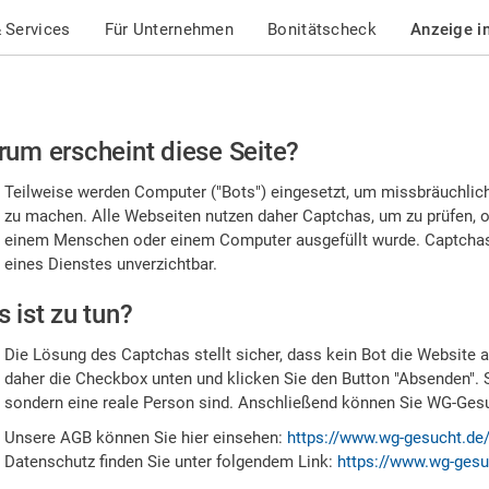
 Services
Für Unternehmen
Bonitätscheck
Anzeige i
te
um erscheint diese Seite?
stätigen
Teilweise werden Computer ("Bots") eingesetzt, um missbräuchlic
,
zu machen. Alle Webseiten nutzen daher Captchas, um zu prüfen, o
einem Menschen oder einem Computer ausgefüllt wurde. Captchas 
ss
eines Dienstes unverzichtbar.
e
 ist zu tun?
n
Die Lösung des Captchas stellt sicher, dass kein Bot die Website au
nsch
daher die Checkbox unten und klicken Sie den Button "Absenden". 
sondern eine reale Person sind. Anschließend können Sie WG-Gesuc
nd
Unsere AGB können Sie hier einsehen:
https://www.wg-gesucht.de
Datenschutz finden Sie unter folgendem Link:
https://www.wg-gesu