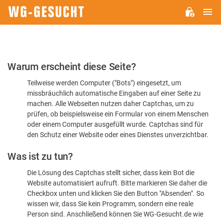
H
WG-
GESUCHT.DE
Bitte
Warum erscheint diese Seite?
bestätigen
Teilweise werden Computer ("Bots") eingesetzt, um
Sie,
missbräuchlich automatische Eingaben auf einer Seite zu
dass
machen. Alle Webseiten nutzen daher Captchas, um zu
Sie
prüfen, ob beispielsweise ein Formular von einem Menschen
oder einem Computer ausgefüllt wurde. Captchas sind für
ein
den Schutz einer Website oder eines Dienstes unverzichtbar.
Mensch
Was ist zu tun?
sind
Die Lösung des Captchas stellt sicher, dass kein Bot die
Website automatisiert aufruft. Bitte markieren Sie daher die
Checkbox unten und klicken Sie den Button "Absenden". So
wissen wir, dass Sie kein Programm, sondern eine reale
Person sind. Anschließend können Sie WG-Gesucht.de wie