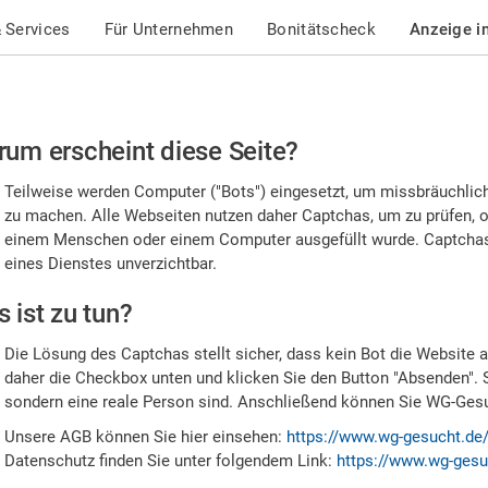
 Services
Für Unternehmen
Bonitätscheck
Anzeige i
te
um erscheint diese Seite?
stätigen
Teilweise werden Computer ("Bots") eingesetzt, um missbräuchlic
,
zu machen. Alle Webseiten nutzen daher Captchas, um zu prüfen, o
einem Menschen oder einem Computer ausgefüllt wurde. Captchas 
ss
eines Dienstes unverzichtbar.
e
 ist zu tun?
n
Die Lösung des Captchas stellt sicher, dass kein Bot die Website au
nsch
daher die Checkbox unten und klicken Sie den Button "Absenden". 
sondern eine reale Person sind. Anschließend können Sie WG-Gesuc
nd
Unsere AGB können Sie hier einsehen:
https://www.wg-gesucht.de
Datenschutz finden Sie unter folgendem Link:
https://www.wg-gesu