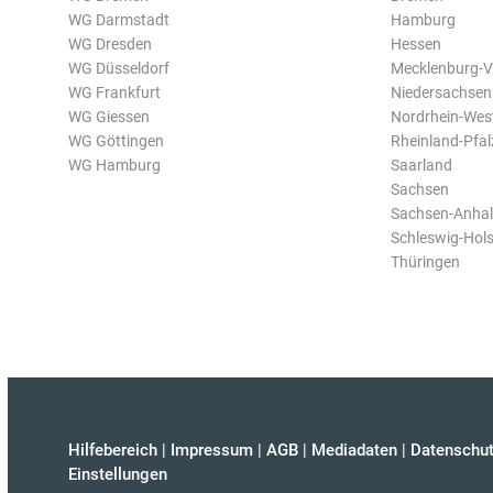
WG Darmstadt
Hamburg
WG Dresden
Hessen
WG Düsseldorf
Mecklenburg-
WG Frankfurt
Niedersachsen
WG Giessen
Nordrhein-Wes
WG Göttingen
Rheinland-Pfal
WG Hamburg
Saarland
Sachsen
Sachsen-Anhal
Schleswig-Hols
Thüringen
Hilfebereich
|
Impressum
|
AGB
|
Mediadaten
|
Datenschut
Einstellungen