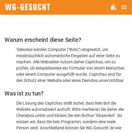
H
WG-
GESUCHT.DE
Bitte
Warum erscheint diese Seite?
bestätigen
Teilweise werden Computer ("Bots") eingesetzt, um
Sie,
missbräuchlich automatische Eingaben auf einer Seite zu
dass
machen. Alle Webseiten nutzen daher Captchas, um zu
Sie
prüfen, ob beispielsweise ein Formular von einem Menschen
oder einem Computer ausgefüllt wurde. Captchas sind für
ein
den Schutz einer Website oder eines Dienstes unverzichtbar.
Mensch
Was ist zu tun?
sind
Die Lösung des Captchas stellt sicher, dass kein Bot die
Website automatisiert aufruft. Bitte markieren Sie daher die
Checkbox unten und klicken Sie den Button "Absenden". So
wissen wir, dass Sie kein Programm, sondern eine reale
Person sind. Anschließend können Sie WG-Gesucht.de wie