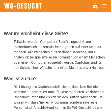
H
WG-
GESUCHT.DE
Bitte
Warum erscheint diese Seite?
bestätigen
Teilweise werden Computer ("Bots") eingesetzt, um
Sie,
missbräuchlich automatische Eingaben auf einer Seite zu
dass
machen. Alle Webseiten nutzen daher Captchas, um zu
Sie
prüfen, ob beispielsweise ein Formular von einem Menschen
oder einem Computer ausgefüllt wurde. Captchas sind für
ein
den Schutz einer Website oder eines Dienstes unverzichtbar.
Mensch
Was ist zu tun?
sind
Die Lösung des Captchas stellt sicher, dass kein Bot die
Website automatisiert aufruft. Bitte markieren Sie daher die
Checkbox unten und klicken Sie den Button "Absenden". So
wissen wir, dass Sie kein Programm, sondern eine reale
Person sind. Anschließend können Sie WG-Gesucht.de wie