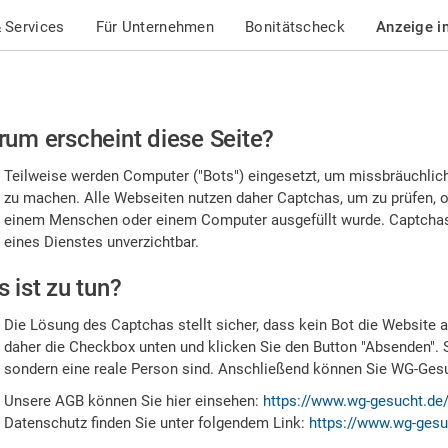
 Services
Für Unternehmen
Bonitätscheck
Anzeige i
te
um erscheint diese Seite?
stätigen
Teilweise werden Computer ("Bots") eingesetzt, um missbräuchlic
,
zu machen. Alle Webseiten nutzen daher Captchas, um zu prüfen, o
einem Menschen oder einem Computer ausgefüllt wurde. Captchas 
ss
eines Dienstes unverzichtbar.
e
 ist zu tun?
n
Die Lösung des Captchas stellt sicher, dass kein Bot die Website au
nsch
daher die Checkbox unten und klicken Sie den Button "Absenden". 
sondern eine reale Person sind. Anschließend können Sie WG-Gesuc
nd
Unsere AGB können Sie hier einsehen:
https://www.wg-gesucht.de
Datenschutz finden Sie unter folgendem Link:
https://www.wg-gesu