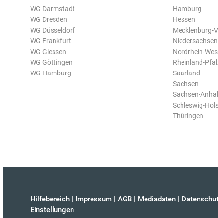
WG Darmstadt
Hamburg
WG Dresden
Hessen
WG Düsseldorf
Mecklenburg-
WG Frankfurt
Niedersachsen
WG Giessen
Nordrhein-Wes
WG Göttingen
Rheinland-Pfal
WG Hamburg
Saarland
Sachsen
Sachsen-Anhal
Schleswig-Hols
Thüringen
Hilfebereich
|
Impressum
|
AGB
|
Mediadaten
|
Datenschut
Einstellungen