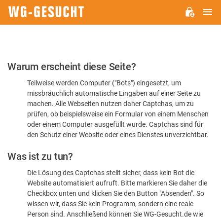
H
WG-
GESUCHT.DE
Bitte
Warum erscheint diese Seite?
bestätigen
Teilweise werden Computer ("Bots") eingesetzt, um
Sie,
missbräuchlich automatische Eingaben auf einer Seite zu
dass
machen. Alle Webseiten nutzen daher Captchas, um zu
Sie
prüfen, ob beispielsweise ein Formular von einem Menschen
oder einem Computer ausgefüllt wurde. Captchas sind für
ein
den Schutz einer Website oder eines Dienstes unverzichtbar.
Mensch
Was ist zu tun?
sind
Die Lösung des Captchas stellt sicher, dass kein Bot die
Website automatisiert aufruft. Bitte markieren Sie daher die
Checkbox unten und klicken Sie den Button "Absenden". So
wissen wir, dass Sie kein Programm, sondern eine reale
Person sind. Anschließend können Sie WG-Gesucht.de wie