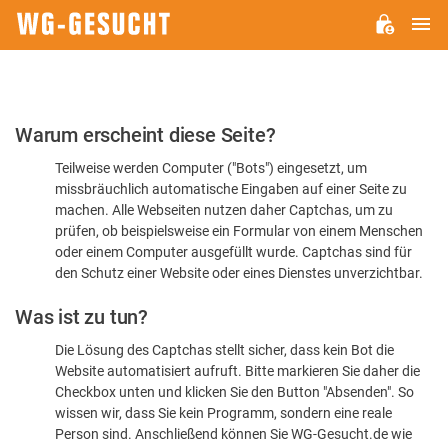
H
WG-
GESUCHT.DE
Bitte
Warum erscheint diese Seite?
bestätigen
Teilweise werden Computer ("Bots") eingesetzt, um
Sie,
missbräuchlich automatische Eingaben auf einer Seite zu
dass
machen. Alle Webseiten nutzen daher Captchas, um zu
Sie
prüfen, ob beispielsweise ein Formular von einem Menschen
oder einem Computer ausgefüllt wurde. Captchas sind für
ein
den Schutz einer Website oder eines Dienstes unverzichtbar.
Mensch
Was ist zu tun?
sind
Die Lösung des Captchas stellt sicher, dass kein Bot die
Website automatisiert aufruft. Bitte markieren Sie daher die
Checkbox unten und klicken Sie den Button "Absenden". So
wissen wir, dass Sie kein Programm, sondern eine reale
Person sind. Anschließend können Sie WG-Gesucht.de wie