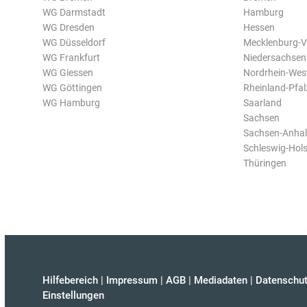
WG Darmstadt
Hamburg
WG Dresden
Hessen
WG Düsseldorf
Mecklenburg-
WG Frankfurt
Niedersachsen
WG Giessen
Nordrhein-Wes
WG Göttingen
Rheinland-Pfal
WG Hamburg
Saarland
Sachsen
Sachsen-Anhal
Schleswig-Hols
Thüringen
Hilfebereich
|
Impressum
|
AGB
|
Mediadaten
|
Datenschut
Einstellungen