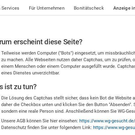
 Services
Für Unternehmen
Bonitätscheck
Anzeige i
te
um erscheint diese Seite?
stätigen
Teilweise werden Computer ("Bots") eingesetzt, um missbräuchlic
,
zu machen. Alle Webseiten nutzen daher Captchas, um zu prüfen, o
einem Menschen oder einem Computer ausgefüllt wurde. Captchas 
ss
eines Dienstes unverzichtbar.
e
 ist zu tun?
n
Die Lösung des Captchas stellt sicher, dass kein Bot die Website au
nsch
daher die Checkbox unten und klicken Sie den Button "Absenden". 
sondern eine reale Person sind. Anschließend können Sie WG-Gesuc
nd
Unsere AGB können Sie hier einsehen:
https://www.wg-gesucht.de
Datenschutz finden Sie unter folgendem Link:
https://www.wg-gesu