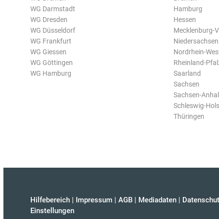
WG Darmstadt
Hamburg
WG Dresden
Hessen
WG Düsseldorf
Mecklenburg-
WG Frankfurt
Niedersachsen
WG Giessen
Nordrhein-Wes
WG Göttingen
Rheinland-Pfal
WG Hamburg
Saarland
Sachsen
Sachsen-Anhal
Schleswig-Hols
Thüringen
Hilfebereich
|
Impressum
|
AGB
|
Mediadaten
|
Datenschut
Einstellungen