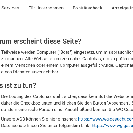
 Services
Für Unternehmen
Bonitätscheck
Anzeige i
te
um erscheint diese Seite?
stätigen
Teilweise werden Computer ("Bots") eingesetzt, um missbräuchlic
,
zu machen. Alle Webseiten nutzen daher Captchas, um zu prüfen, o
einem Menschen oder einem Computer ausgefüllt wurde. Captchas 
ss
eines Dienstes unverzichtbar.
e
 ist zu tun?
n
Die Lösung des Captchas stellt sicher, dass kein Bot die Website au
nsch
daher die Checkbox unten und klicken Sie den Button "Absenden". 
sondern eine reale Person sind. Anschließend können Sie WG-Gesuc
nd
Unsere AGB können Sie hier einsehen:
https://www.wg-gesucht.de
Datenschutz finden Sie unter folgendem Link:
https://www.wg-gesu