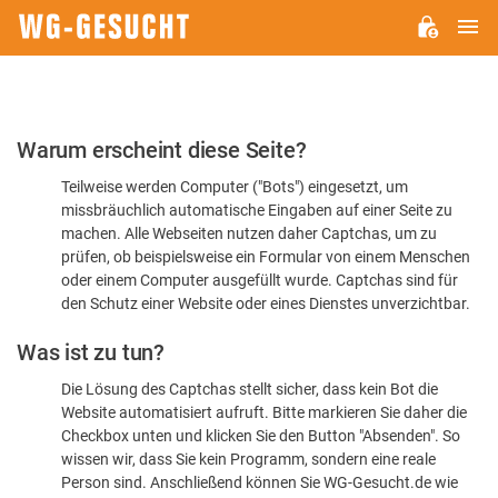
H
WG-
GESUCHT.DE
Bitte
Warum erscheint diese Seite?
bestätigen
Teilweise werden Computer ("Bots") eingesetzt, um
Sie,
missbräuchlich automatische Eingaben auf einer Seite zu
dass
machen. Alle Webseiten nutzen daher Captchas, um zu
Sie
prüfen, ob beispielsweise ein Formular von einem Menschen
oder einem Computer ausgefüllt wurde. Captchas sind für
ein
den Schutz einer Website oder eines Dienstes unverzichtbar.
Mensch
Was ist zu tun?
sind
Die Lösung des Captchas stellt sicher, dass kein Bot die
Website automatisiert aufruft. Bitte markieren Sie daher die
Checkbox unten und klicken Sie den Button "Absenden". So
wissen wir, dass Sie kein Programm, sondern eine reale
Person sind. Anschließend können Sie WG-Gesucht.de wie