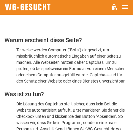
H
WG-
GESUCHT.DE
Bitte
Warum erscheint diese Seite?
bestätigen
Teilweise werden Computer ("Bots") eingesetzt, um
Sie,
missbräuchlich automatische Eingaben auf einer Seite zu
dass
machen. Alle Webseiten nutzen daher Captchas, um zu
Sie
prüfen, ob beispielsweise ein Formular von einem Menschen
oder einem Computer ausgefüllt wurde. Captchas sind für
ein
den Schutz einer Website oder eines Dienstes unverzichtbar.
Mensch
Was ist zu tun?
sind
Die Lösung des Captchas stellt sicher, dass kein Bot die
Website automatisiert aufruft. Bitte markieren Sie daher die
Checkbox unten und klicken Sie den Button "Absenden". So
wissen wir, dass Sie kein Programm, sondern eine reale
Person sind. Anschließend können Sie WG-Gesucht.de wie