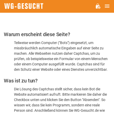
H
WG-
GESUCHT.DE
Bitte
Warum erscheint diese Seite?
bestätigen
Teilweise werden Computer ("Bots") eingesetzt, um
Sie,
missbräuchlich automatische Eingaben auf einer Seite zu
dass
machen. Alle Webseiten nutzen daher Captchas, um zu
Sie
prüfen, ob beispielsweise ein Formular von einem Menschen
oder einem Computer ausgefüllt wurde. Captchas sind für
ein
den Schutz einer Website oder eines Dienstes unverzichtbar.
Mensch
Was ist zu tun?
sind
Die Lösung des Captchas stellt sicher, dass kein Bot die
Website automatisiert aufruft. Bitte markieren Sie daher die
Checkbox unten und klicken Sie den Button "Absenden". So
wissen wir, dass Sie kein Programm, sondern eine reale
Person sind. Anschließend können Sie WG-Gesucht.de wie