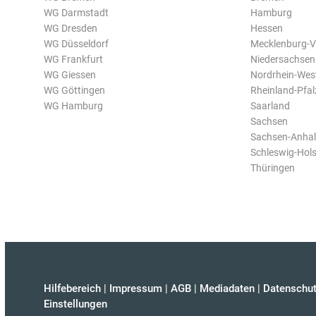
WG Darmstadt
Hamburg
WG Dresden
Hessen
WG Düsseldorf
Mecklenburg-
WG Frankfurt
Niedersachsen
WG Giessen
Nordrhein-Wes
WG Göttingen
Rheinland-Pfal
WG Hamburg
Saarland
Sachsen
Sachsen-Anhal
Schleswig-Hols
Thüringen
Hilfebereich
|
Impressum
|
AGB
|
Mediadaten
|
Datenschut
Einstellungen