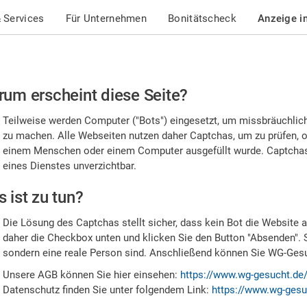
 Services
Für Unternehmen
Bonitätscheck
Anzeige i
te
um erscheint diese Seite?
stätigen
Teilweise werden Computer ("Bots") eingesetzt, um missbräuchlic
,
zu machen. Alle Webseiten nutzen daher Captchas, um zu prüfen, o
einem Menschen oder einem Computer ausgefüllt wurde. Captchas 
ss
eines Dienstes unverzichtbar.
e
 ist zu tun?
n
Die Lösung des Captchas stellt sicher, dass kein Bot die Website au
nsch
daher die Checkbox unten und klicken Sie den Button "Absenden". 
sondern eine reale Person sind. Anschließend können Sie WG-Gesuc
nd
Unsere AGB können Sie hier einsehen:
https://www.wg-gesucht.de
Datenschutz finden Sie unter folgendem Link:
https://www.wg-gesu