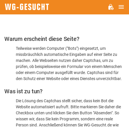
H
WG-
GESUCHT.DE
Bitte
Warum erscheint diese Seite?
bestätigen
Teilweise werden Computer ("Bots") eingesetzt, um
Sie,
missbräuchlich automatische Eingaben auf einer Seite zu
dass
machen. Alle Webseiten nutzen daher Captchas, um zu
Sie
prüfen, ob beispielsweise ein Formular von einem Menschen
oder einem Computer ausgefüllt wurde. Captchas sind für
ein
den Schutz einer Website oder eines Dienstes unverzichtbar.
Mensch
Was ist zu tun?
sind
Die Lösung des Captchas stellt sicher, dass kein Bot die
Website automatisiert aufruft. Bitte markieren Sie daher die
Checkbox unten und klicken Sie den Button "Absenden". So
wissen wir, dass Sie kein Programm, sondern eine reale
Person sind. Anschließend können Sie WG-Gesucht.de wie